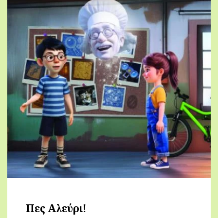
Πες Αλεύρι!