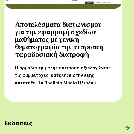
Αποτελέσματα διαγωνισμού
για την εφαρμογή σχεδίων
μαθήματος με γενική
θεματογραφία την κυπριακή
παραδοσιακή διατροφή
Η αρμόδια τριμελής επιτροπή αξιολογώντας
τις συμμετοχές, κατέληξε στην εξής
κατάταξη: 1ο βραβείο Μαρία Ηλιάδου,
Γυμνάσιο Αρχαγγέλου (Από τον αμπελώνα
στο τραπέζι μας) 2ο βραβείο Δροσούλα
Λαβίθη, Γυμνάσιο Έγκωμης (Το κυπριακό
παραδοσιακό πρόγευμα) 3ο βραβείο
Μαργαρίτα Αντωνίου, Δημοτικό Σχολείο
Εκδόσεις
Βορόκληνης (Το κυπριακό παραδοσιακό