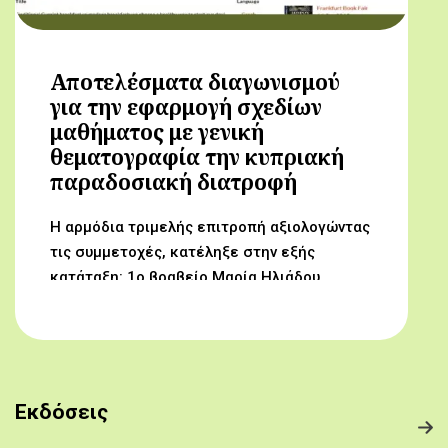
Αποτελέσματα διαγωνισμού
για την εφαρμογή σχεδίων
μαθήματος με γενική
θεματογραφία την κυπριακή
παραδοσιακή διατροφή
Η αρμόδια τριμελής επιτροπή αξιολογώντας
τις συμμετοχές, κατέληξε στην εξής
κατάταξη: 1ο βραβείο Μαρία Ηλιάδου,
Γυμνάσιο Αρχαγγέλου (Από τον αμπελώνα
στο τραπέζι μας) 2ο βραβείο Δροσούλα
Λαβίθη, Γυμνάσιο Έγκωμης (Το κυπριακό
παραδοσιακό πρόγευμα) 3ο βραβείο
Μαργαρίτα Αντωνίου, Δημοτικό Σχολείο
Εκδόσεις
Βορόκληνης (Το κυπριακό παραδοσιακό