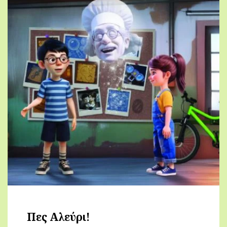
Πες Αλεύρι!