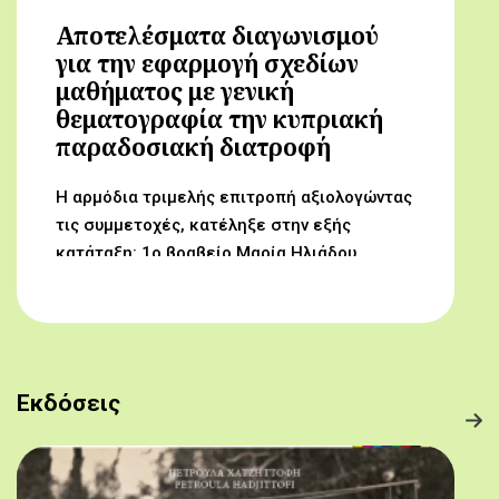
Αποτελέσματα διαγωνισμού
για την εφαρμογή σχεδίων
μαθήματος με γενική
θεματογραφία την κυπριακή
παραδοσιακή διατροφή
Η αρμόδια τριμελής επιτροπή αξιολογώντας
τις συμμετοχές, κατέληξε στην εξής
κατάταξη: 1ο βραβείο Μαρία Ηλιάδου,
Γυμνάσιο Αρχαγγέλου (Από τον αμπελώνα
στο τραπέζι μας) 2ο βραβείο Δροσούλα
Λαβίθη, Γυμνάσιο Έγκωμης (Το κυπριακό
παραδοσιακό πρόγευμα) 3ο βραβείο
Μαργαρίτα Αντωνίου, Δημοτικό Σχολείο
Εκδόσεις
Βορόκληνης (Το κυπριακό παραδοσιακό
πρόγευμα)