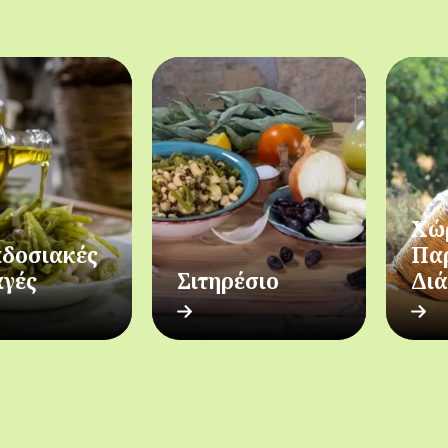
Χώ
δοσιακές
Πα
αγές
Σιτηρέσιο
Δι