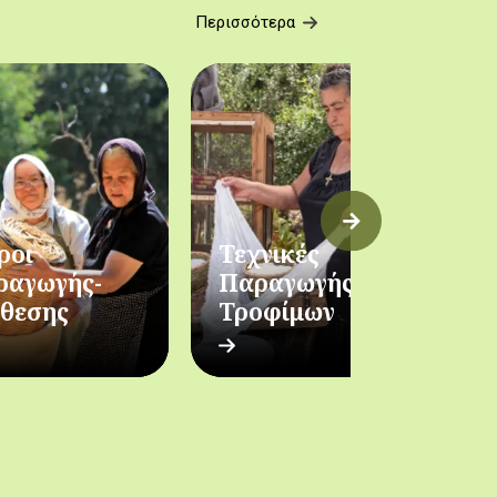
Περισσότερα
ροι
Τεχνικές
Π
ραγωγής-
Παραγωγής
Σ
άθεσης
Τροφίμων
Ε