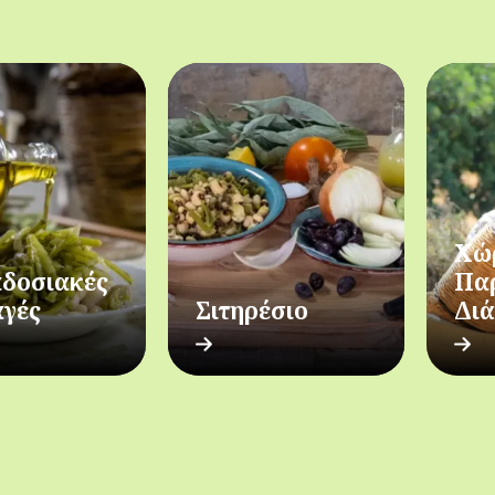
Χώ
δοσιακές
Πα
αγές
Σιτηρέσιο
Δι