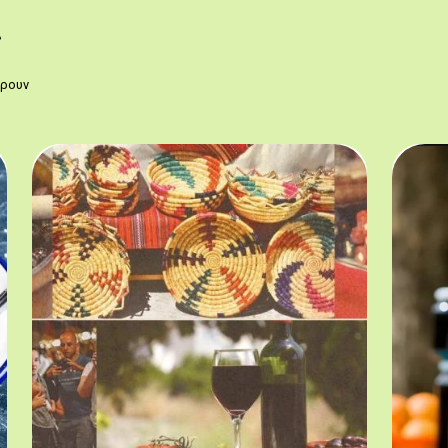
ς
έρουν