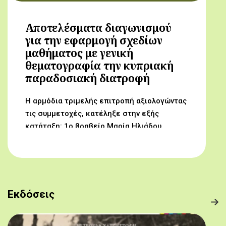
Αποτελέσματα διαγωνισμού
για την εφαρμογή σχεδίων
μαθήματος με γενική
θεματογραφία την κυπριακή
παραδοσιακή διατροφή
Η αρμόδια τριμελής επιτροπή αξιολογώντας
τις συμμετοχές, κατέληξε στην εξής
κατάταξη: 1ο βραβείο Μαρία Ηλιάδου,
Γυμνάσιο Αρχαγγέλου (Από τον αμπελώνα
στο τραπέζι μας) 2ο βραβείο Δροσούλα
Λαβίθη, Γυμνάσιο Έγκωμης (Το κυπριακό
παραδοσιακό πρόγευμα) 3ο βραβείο
Μαργαρίτα Αντωνίου, Δημοτικό Σχολείο
Εκδόσεις
Βορόκληνης (Το κυπριακό παραδοσιακό
πρόγευμα)