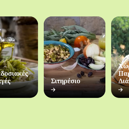
Χώ
δοσιακές
Πα
αγές
Σιτηρέσιο
Δι