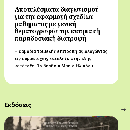
Αποτελέσματα διαγωνισμού
για την εφαρμογή σχεδίων
μαθήματος με γενική
θεματογραφία την κυπριακή
παραδοσιακή διατροφή
Η αρμόδια τριμελής επιτροπή αξιολογώντας
τις συμμετοχές, κατέληξε στην εξής
κατάταξη: 1ο βραβείο Μαρία Ηλιάδου,
Γυμνάσιο Αρχαγγέλου (Από τον αμπελώνα
στο τραπέζι μας) 2ο βραβείο Δροσούλα
Λαβίθη, Γυμνάσιο Έγκωμης (Το κυπριακό
παραδοσιακό πρόγευμα) 3ο βραβείο
Μαργαρίτα Αντωνίου, Δημοτικό Σχολείο
Εκδόσεις
Βορόκληνης (Το κυπριακό παραδοσιακό
πρόγευμα)