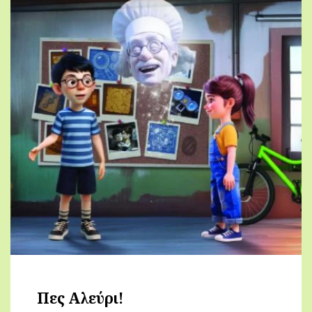
Πες Αλεύρι!