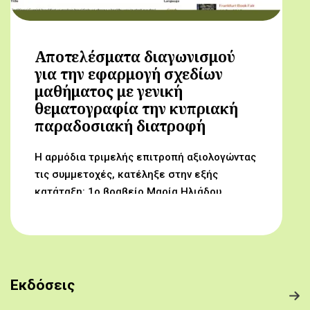
Αποτελέσματα διαγωνισμού
για την εφαρμογή σχεδίων
μαθήματος με γενική
θεματογραφία την κυπριακή
παραδοσιακή διατροφή
Η αρμόδια τριμελής επιτροπή αξιολογώντας
τις συμμετοχές, κατέληξε στην εξής
κατάταξη: 1ο βραβείο Μαρία Ηλιάδου,
Γυμνάσιο Αρχαγγέλου (Από τον αμπελώνα
στο τραπέζι μας) 2ο βραβείο Δροσούλα
Λαβίθη, Γυμνάσιο Έγκωμης (Το κυπριακό
παραδοσιακό πρόγευμα) 3ο βραβείο
Μαργαρίτα Αντωνίου, Δημοτικό Σχολείο
Εκδόσεις
Βορόκληνης (Το κυπριακό παραδοσιακό