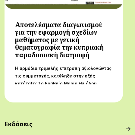
Αποτελέσματα διαγωνισμού
για την εφαρμογή σχεδίων
μαθήματος με γενική
θεματογραφία την κυπριακή
παραδοσιακή διατροφή
Η αρμόδια τριμελής επιτροπή αξιολογώντας
τις συμμετοχές, κατέληξε στην εξής
κατάταξη: 1ο βραβείο Μαρία Ηλιάδου,
Γυμνάσιο Αρχαγγέλου (Από τον αμπελώνα
στο τραπέζι μας) 2ο βραβείο Δροσούλα
Λαβίθη, Γυμνάσιο Έγκωμης (Το κυπριακό
παραδοσιακό πρόγευμα) 3ο βραβείο
Μαργαρίτα Αντωνίου, Δημοτικό Σχολείο
Εκδόσεις
Βορόκληνης (Το κυπριακό παραδοσιακό