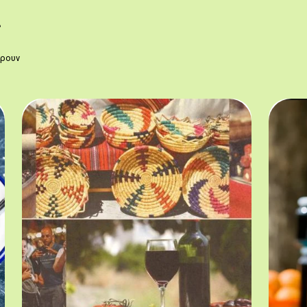
ς
έρουν