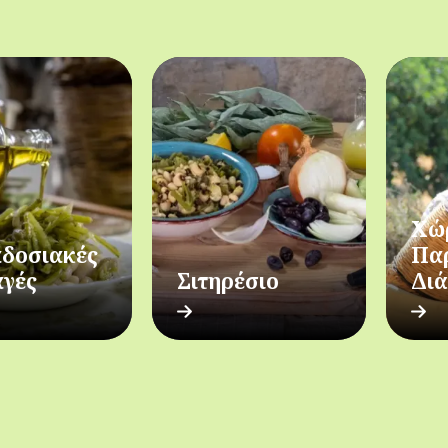
Χώ
δοσιακές
Πα
αγές
Σιτηρέσιο
Δι