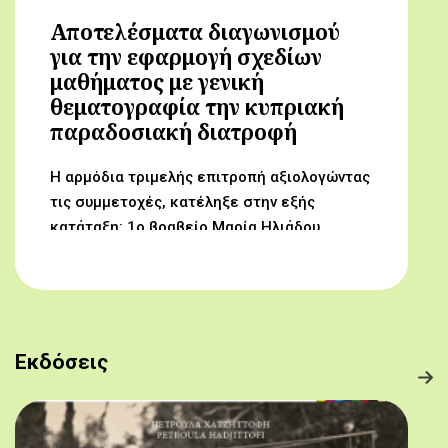
Αποτελέσματα διαγωνισμού
για την εφαρμογή σχεδίων
μαθήματος με γενική
θεματογραφία την κυπριακή
παραδοσιακή διατροφή
Η αρμόδια τριμελής επιτροπή αξιολογώντας
τις συμμετοχές, κατέληξε στην εξής
κατάταξη: 1ο βραβείο Μαρία Ηλιάδου,
Γυμνάσιο Αρχαγγέλου (Από τον αμπελώνα
στο τραπέζι μας) 2ο βραβείο Δροσούλα
Λαβίθη, Γυμνάσιο Έγκωμης (Το κυπριακό
παραδοσιακό πρόγευμα) 3ο βραβείο
Μαργαρίτα Αντωνίου, Δημοτικό Σχολείο
Εκδόσεις
Βορόκληνης (Το κυπριακό παραδοσιακό
πρόγευμα)