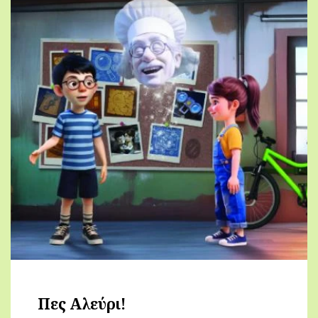
Πες Αλεύρι!