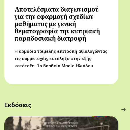
Αποτελέσματα διαγωνισμού
για την εφαρμογή σχεδίων
μαθήματος με γενική
θεματογραφία την κυπριακή
παραδοσιακή διατροφή
Η αρμόδια τριμελής επιτροπή αξιολογώντας
τις συμμετοχές, κατέληξε στην εξής
κατάταξη: 1ο βραβείο Μαρία Ηλιάδου,
Γυμνάσιο Αρχαγγέλου (Από τον αμπελώνα
στο τραπέζι μας) 2ο βραβείο Δροσούλα
Λαβίθη, Γυμνάσιο Έγκωμης (Το κυπριακό
παραδοσιακό πρόγευμα) 3ο βραβείο
Μαργαρίτα Αντωνίου, Δημοτικό Σχολείο
Εκδόσεις
Βορόκληνης (Το κυπριακό παραδοσιακό
πρόγευμα)