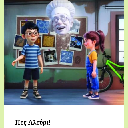
Πες Αλεύρι!