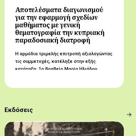
Αποτελέσματα διαγωνισμού
για την εφαρμογή σχεδίων
μαθήματος με γενική
θεματογραφία την κυπριακή
παραδοσιακή διατροφή
Η αρμόδια τριμελής επιτροπή αξιολογώντας
τις συμμετοχές, κατέληξε στην εξής
κατάταξη: 1ο βραβείο Μαρία Ηλιάδου,
Γυμνάσιο Αρχαγγέλου (Από τον αμπελώνα
στο τραπέζι μας) 2ο βραβείο Δροσούλα
Λαβίθη, Γυμνάσιο Έγκωμης (Το κυπριακό
παραδοσιακό πρόγευμα) 3ο βραβείο
Μαργαρίτα Αντωνίου, Δημοτικό Σχολείο
Εκδόσεις
Βορόκληνης (Το κυπριακό παραδοσιακό
πρόγευμα)