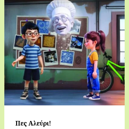
Πες Αλεύρι!