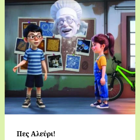
Πες Αλεύρι!