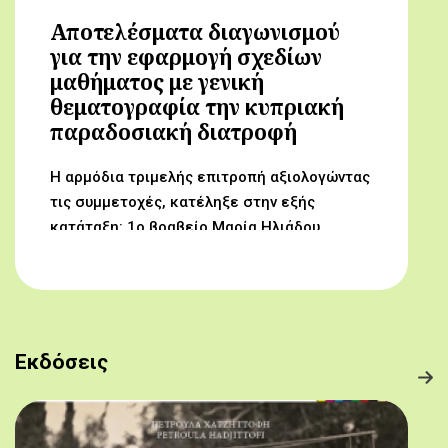
Αποτελέσματα διαγωνισμού
για την εφαρμογή σχεδίων
μαθήματος με γενική
θεματογραφία την κυπριακή
παραδοσιακή διατροφή
Η αρμόδια τριμελής επιτροπή αξιολογώντας
τις συμμετοχές, κατέληξε στην εξής
κατάταξη: 1ο βραβείο Μαρία Ηλιάδου,
Γυμνάσιο Αρχαγγέλου (Από τον αμπελώνα
στο τραπέζι μας) 2ο βραβείο Δροσούλα
Λαβίθη, Γυμνάσιο Έγκωμης (Το κυπριακό
παραδοσιακό πρόγευμα) 3ο βραβείο
Μαργαρίτα Αντωνίου, Δημοτικό Σχολείο
Εκδόσεις
Βορόκληνης (Το κυπριακό παραδοσιακό
πρόγευμα)