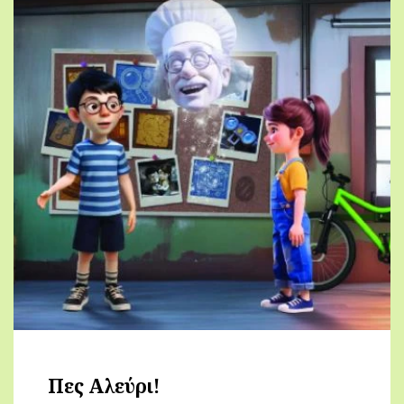
Πες Αλεύρι!