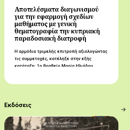
Αποτελέσματα διαγωνισμού
για την εφαρμογή σχεδίων
μαθήματος με γενική
θεματογραφία την κυπριακή
παραδοσιακή διατροφή
Η αρμόδια τριμελής επιτροπή αξιολογώντας
τις συμμετοχές, κατέληξε στην εξής
κατάταξη: 1ο βραβείο Μαρία Ηλιάδου,
Γυμνάσιο Αρχαγγέλου (Από τον αμπελώνα
στο τραπέζι μας) 2ο βραβείο Δροσούλα
Λαβίθη, Γυμνάσιο Έγκωμης (Το κυπριακό
παραδοσιακό πρόγευμα) 3ο βραβείο
Μαργαρίτα Αντωνίου, Δημοτικό Σχολείο
Εκδόσεις
Βορόκληνης (Το κυπριακό παραδοσιακό
πρόγευμα)