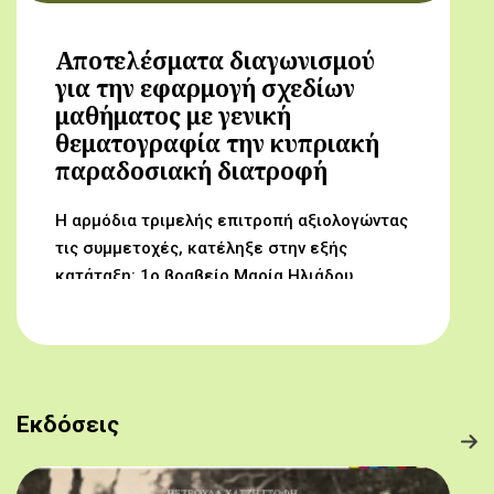
Αποτελέσματα διαγωνισμού
για την εφαρμογή σχεδίων
μαθήματος με γενική
θεματογραφία την κυπριακή
παραδοσιακή διατροφή
Η αρμόδια τριμελής επιτροπή αξιολογώντας
τις συμμετοχές, κατέληξε στην εξής
κατάταξη: 1ο βραβείο Μαρία Ηλιάδου,
Γυμνάσιο Αρχαγγέλου (Από τον αμπελώνα
στο τραπέζι μας) 2ο βραβείο Δροσούλα
Λαβίθη, Γυμνάσιο Έγκωμης (Το κυπριακό
παραδοσιακό πρόγευμα) 3ο βραβείο
Μαργαρίτα Αντωνίου, Δημοτικό Σχολείο
Εκδόσεις
Βορόκληνης (Το κυπριακό παραδοσιακό
πρόγευμα)