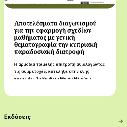
Αποτελέσματα διαγωνισμού
για την εφαρμογή σχεδίων
μαθήματος με γενική
θεματογραφία την κυπριακή
παραδοσιακή διατροφή
Η αρμόδια τριμελής επιτροπή αξιολογώντας
τις συμμετοχές, κατέληξε στην εξής
κατάταξη: 1ο βραβείο Μαρία Ηλιάδου,
Γυμνάσιο Αρχαγγέλου (Από τον αμπελώνα
στο τραπέζι μας) 2ο βραβείο Δροσούλα
Λαβίθη, Γυμνάσιο Έγκωμης (Το κυπριακό
παραδοσιακό πρόγευμα) 3ο βραβείο
Μαργαρίτα Αντωνίου, Δημοτικό Σχολείο
Εκδόσεις
Βορόκληνης (Το κυπριακό παραδοσιακό