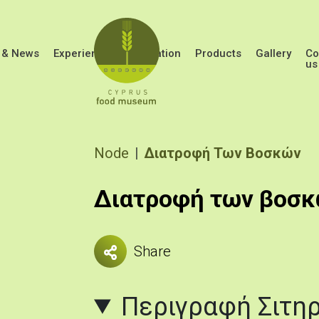
Skip to main content
 & News
Experiences
Education
Products
Gallery
Co
us
Breadcrumb
Node
Διατροφή Των Βοσκών
Διατροφή των βοσ
Share
Περιγραφή Σιτηρ