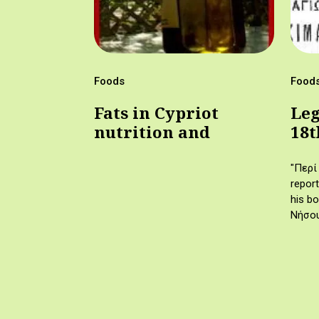
Foods
Food
Fats in Cypriot
Leg
nutrition and
18t
gastronomy
"Περί
report
his b
Νήσου
Histor
the va