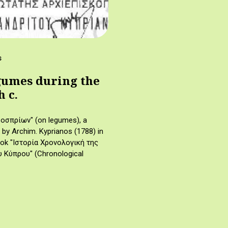
s
umes during the
h c.
 οσπρίων" (on legumes), a
 by Archim. Kyprianos (1788) in
ook "Ιστορία Χρονολογική της
 Κύπρου" (Chronological
y of the Island of Cyprus) on
riety of legumes that…