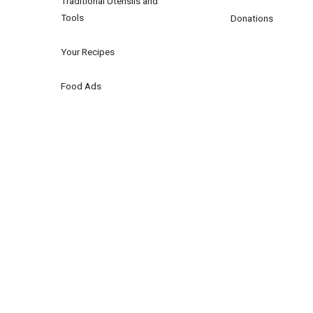
Traditional Utensils and 
Tools
Donations
Your Recipes
Food Ads