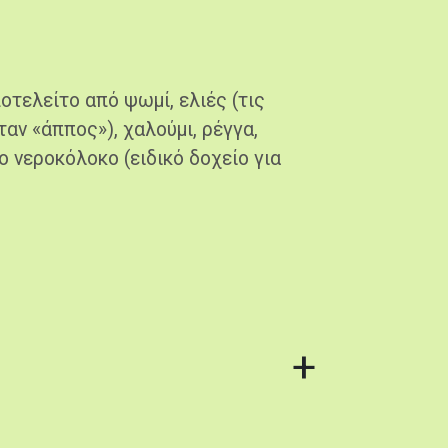
οτελείτο από ψωμί, ελιές (τις
αν «άππος»), χαλούμι, ρέγγα,
ο νεροκόλοκο (ειδικό δοχείο για