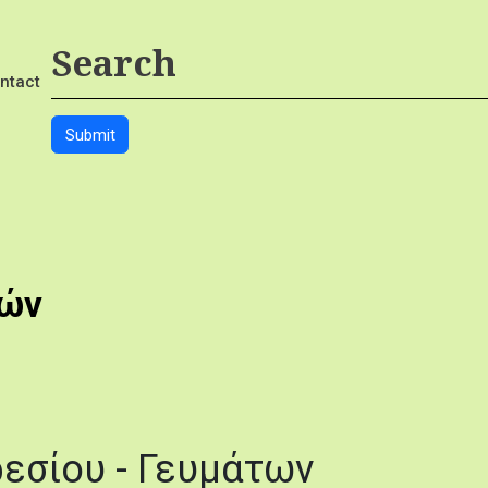
ntact
κών
εσίου - Γευμάτων