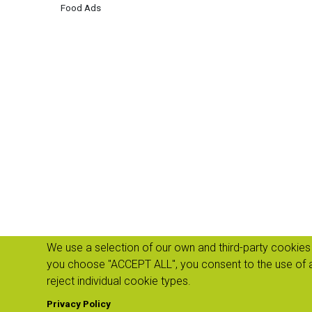
Food Ads
We use a selection of our own and third-party cookies 
you choose "ACCEPT ALL", you consent to the use of a
reject individual cookie types.
Privacy Policy