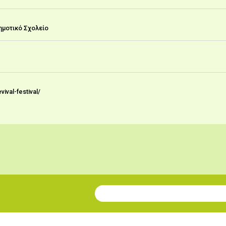
ημοτικό Σχολείο
ival-festival/
Join our Newsletter