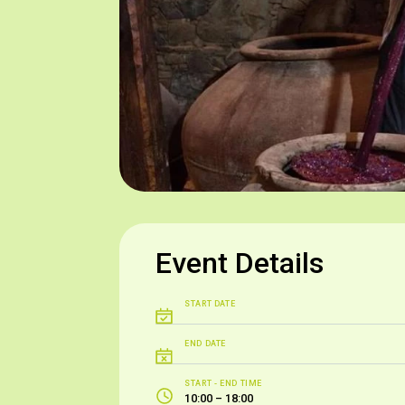
Φεστιβάλ αναβίωσης Δωράς
Event Details
START DATE
END DATE
START - END TIME
10:00 – 18:00