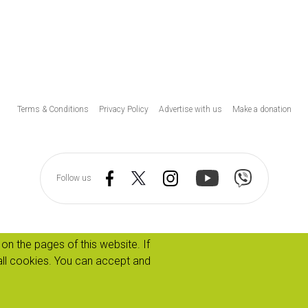
Υποσέλιδο
Terms & Conditions
Privacy Policy
Advertise with us
Make a donation
Follow us
on the pages of this website. If
ll cookies. You can accept and
Copyrights © 2026 - Cyprus Food Museum