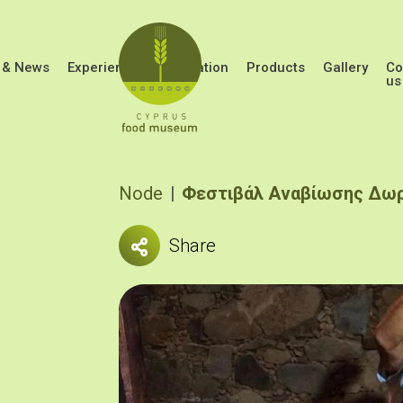
Skip to main content
 & News
Experiences
Education
Products
Gallery
Co
us
Breadcrumb
Node
Φεστιβάλ Αναβίωσης Δω
Share