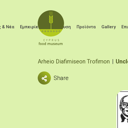
Παράκαμψη προς το κυρίως περιεχόμενο
 & Νέα
Εμπειρίες
Εκπαίδευση
Προϊόντα
Gallery
Επ
Breadcrumb
Arheio Diafimiseon Trofimon
Uncl
Share