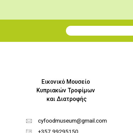
Εγγραφή στο Newsletter
Εικονικό Μουσείο
Κυπριακών Τροφίμων
και Διατροφής
cyfoodmuseum@gmail.com
+357 99295150