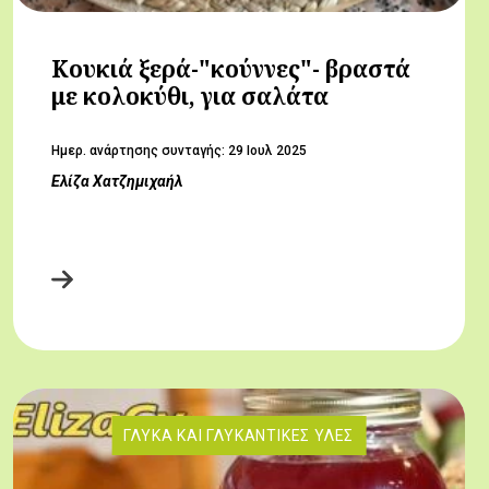
Κουκιά ξερά-"κούννες"- βραστά
με κολοκύθι, για σαλάτα
Hμερ. ανάρτησης συνταγής:
29 Ιουλ 2025
Ελίζα Χατζημιχαήλ
ΓΛΥΚΆ ΚΑΙ ΓΛΥΚΑΝΤΙΚΈΣ ΎΛΕΣ