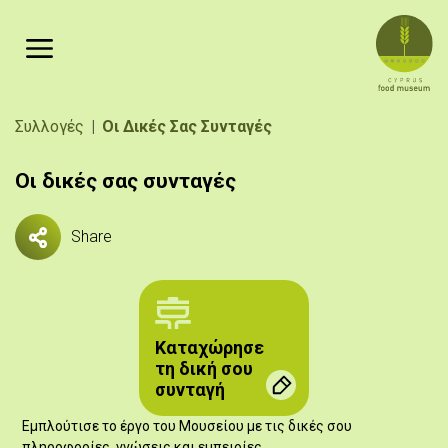
Παράκαμψη προς το κυρίως περιεχόμενο
Breadcrumb
Συλλογές
Οι Δικές Σας Συνταγές
Οι δικές σας συνταγές
Share
Kαταχώρησε
τη δική σου
συνταγή
Εμπλούτισε το έργο του Μουσείου με τις δικές σου
πληροφορίες, γνώσεις και εμπειρίες.