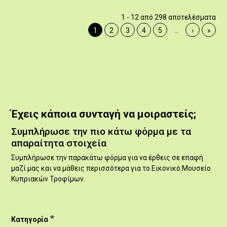
1 - 12 από 298 αποτελέσματα
Σελ
Τρέχουσα σελίδα
Σελίδα
Σελίδα
Σελίδα
Σελίδα
Next page
Last 
1
2
3
4
5
…
›
»
Έχεις κάποια συνταγή να μοιραστείς;
Έχεις
Συμπλήρωσε την πιο κάτω φόρμα με τα
κάποια
απαραίτητα στοιχεία
συνταγή
να
Συμπλήρωσε την παρακάτω φόρμα για να έρθεις σε επαφή
μοιραστείς;
μαζί μας και να μάθεις περισσότερα για το Εικονικό Μουσείο
Κυπριακών Τροφίμων.
Κατηγορία