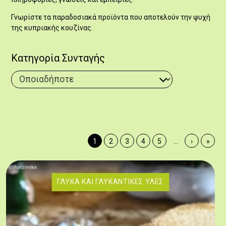
Γνωρίστε τα παραδοσιακά προϊόντα που αποτελούν την ψυχή
της κυπριακής κουζίνας.
Κατηγορία Συνταγής
Σελιδοποίηση
Τρέχουσα σελίδα
Σελίδα
Σελίδα
Σελίδα
Σελίδα
Next page
Last 
1
2
3
4
5
…
›
»
ΓΛΥΚΆ ΚΑΙ ΓΛΥΚΑΝΤΙΚΈΣ ΎΛΕΣ