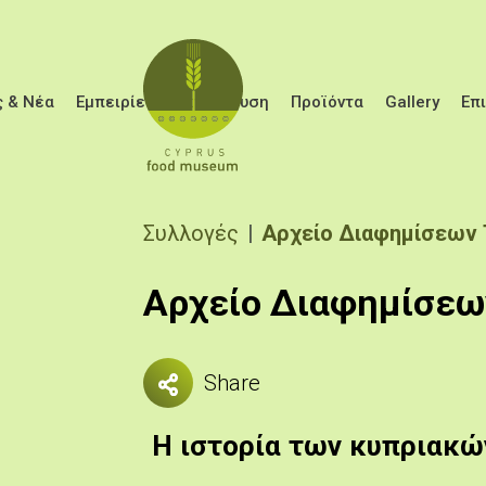
Παράκαμψη προς το κυρίως περιεχόμενο
 & Νέα
Εμπειρίες
Εκπαίδευση
Προϊόντα
Gallery
Επ
Breadcrumb
Συλλογές
Αρχείο Διαφημίσεων
Αρχείο Διαφημίσεω
Share
Η ιστορία των κυπριακώ