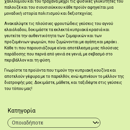
χαλλουμιού και του τραχανά μέχρι τις φυσικές γλυκύτητες του
παλουζέ και του σιουσιούκκου κάθε προϊόν αφηγείται μια
μοναδική ιστορία πολιτισμού και δεξιοτεχνίας.
Ανακαλύψτε τις πλούσιες φρουτώδεις γεύσεις του αγνού
ελαιόλαδου, δοκιμάστε τα εκλεκτά κυπριακά κρασιά και
γευτείτε την αυθεντικότητα των ζυμαρικών και των
προζυμένιων ψωμιών, που ζυμώνονται με αγάπη και μεράκι .
Κάθε τι που παρουσιάζουμε είναι αποτέλεσμα μιας πλούσιας
παράδοσης που περνά από γενιά σε γενιά, με σεβασμό στο
περιβάλλον και τη φύση.
Γνωρίστε τα προϊόντα που τιμούν την κυπριακή κουζίνα και
αποτελούν γέφυρα με το παρελθόν, ενώ εμπνέουν το μέλλον της
διατροφής μας. Δοκιμάστε, μάθετε, και ταξιδέψτε στις γεύσεις
του τόπου μας!
Κατηγορία