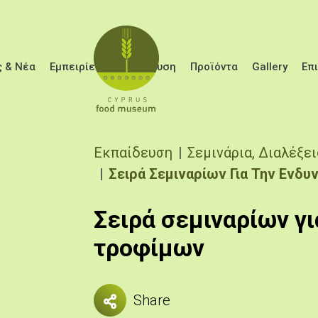
Παράκαμψη προς το κυρίως περιεχόμενο
 & Νέα
Εμπειρίες
Εκπαίδευση
Προϊόντα
Gallery
Επ
Breadcrumb
Εκπαίδευση
Σεμινάρια, Διαλέξε
Σειρά Σεμιναρίων Για Την Εν
Σειρά σεμιναρίων 
τροφίμων
Share