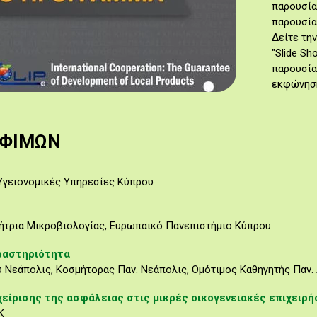
παρουσία
παρουσία
Δείτε τη
"Slide S
παρουσία
εκφώνησ
ΟΦΙΜΩΝ
Υγειονομικές Υπηρεσίες Κύπρου
ήτρια Μικροβιολογίας, Ευρωπαικό Πανεπιστήμιο Κύπρου
ραστηριότητα
υ Νεάπολις, Κοσμήτορας Παν. Νεάπολις, Ομότιμος Καθηγητής Παν.
χείρισης της ασφάλειας στις μικρές οικογενειακές επιχειρ
Κ