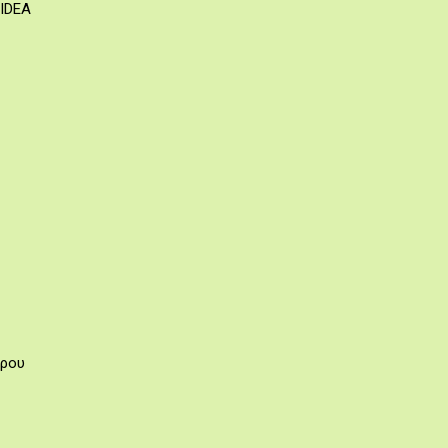
 IDEA
πρου