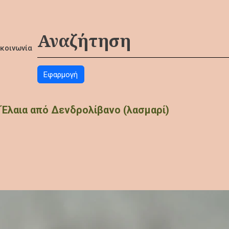
ικοινωνία
 Έλαια από Δενδρολίβανο (λασμαρί)