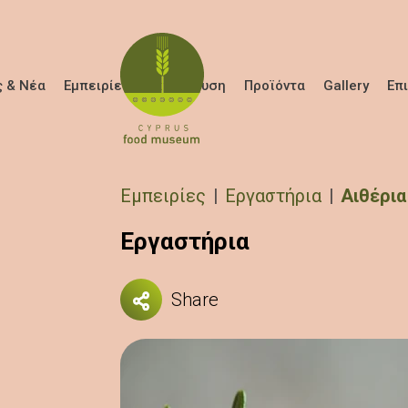
Παράκαμψη προς το κυρίως περιεχόμενο
 & Νέα
Εμπειρίες
Εκπαίδευση
Προϊόντα
Gallery
Επ
Breadcrumb
Εμπειρίες
Εργαστήρια
Αιθέρια
Εργαστήρια
Share