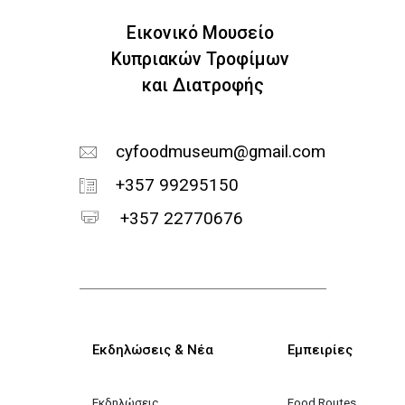
Εικονικό Μουσείο
Κυπριακών Τροφίμων
και Διατροφής
cyfoodmuseum@gmail.com
+357 99295150
+357 22770676
Κεντρική πλοήγηση
Εκδηλώσεις & Νέα
Εμπειρίες
Εκδηλώσεις
Food Routes