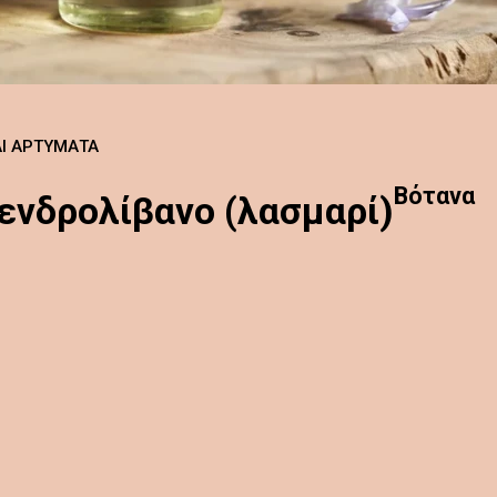
ΑΙ ΑΡΤΎΜΑΤΑ
Βότανα
δενδρολίβανο (λασμαρί)