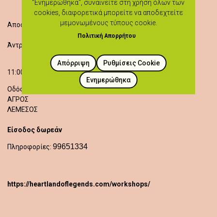
"Ενημερώθηκα", συναινείτε στη χρήση όλων των
cookies, διαφορετικά μπορείτε να αποδεχτείτε
μεμονωμένους τύπους cookie.
Αποστάξεις βοτάνων και εργαστήρια
Πολιτική Απορρήτου
Άντρια και Έλενα Τσολάκη
Απόρριψη
Ρυθμίσεις Cookie
11:00 - 13:00
Ενημερώθηκα
Οδός Τριαντάφυλλου, Βιοτεχνία Τριανταφύλλου
ΑΓΡΟΣ
ΛΕΜΕΣΟΣ
Είσοδος δωρεάν
99651334
Πληροφορίες:
https://heartlandoflegends.com/workshops/