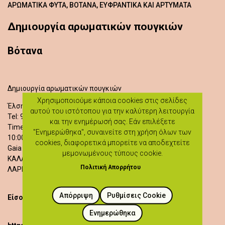
ΑΡΩΜΑΤΙΚΆ ΦΥΤΆ, ΒΌΤΑΝΑ, ΕΥΦΡΑΝΤΙΚΆ ΚΑΙ ΑΡΤΎΜΑΤΑ
Δημιουργία αρωματικών πουγκιών
Βότανα
Δημιουργία αρωματικών πουγκιών
Χρησιμοποιούμε κάποια cookies στις σελίδες
Έλση Χατζηπαυλή
αυτού του ιστότοπου για την καλύτερη λειτουργία
Tel: 99675618
και την ενημέρωσή σας. Εάν επιλέξετε
Time of Activities:
"Ενημερώθηκα", συναινείτε στη χρήση όλων των
10:00 - 12:00
cookies, διαφορετικά μπορείτε να αποδεχτείτε
Gaia Olea- Οδός 1ης Απριλίου
μεμονωμένους τύπους cookie.
ΚΑΛΑΒΑΣΟΣ
Πολιτική Απορρήτου
ΛΑΡΝΑΚΑ
Απόρριψη
Ρυθμίσεις Cookie
Είσοδος δωρεάν
Ενημερώθηκα