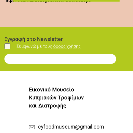
https://heartlandoflegends.com/workshops/
Εγγραφή στο Newsletter
Συμφωνώ με τους
όρους χρήσης
Συμφωνώ
Εγγραφή στο Newsletter
Εικονικό Μουσείο
Κυπριακών Τροφίμων
και Διατροφής
cyfoodmuseum@gmail.com