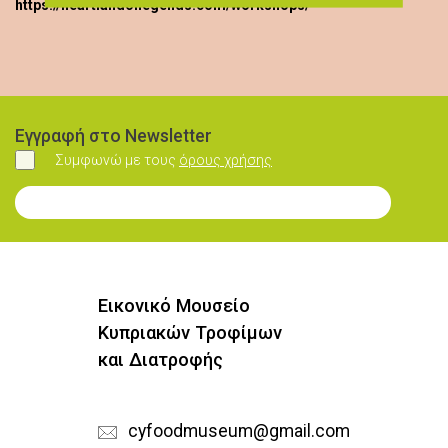
https://heartlandoflegends.com/workshops/
Εγγραφή στο Newsletter
Συμφωνώ με τους
όρους χρήσης
Συμφωνώ
Εγγραφή στο Newsletter
Εικονικό Μουσείο
Κυπριακών Τροφίμων
και Διατροφής
cyfoodmuseum@gmail.com