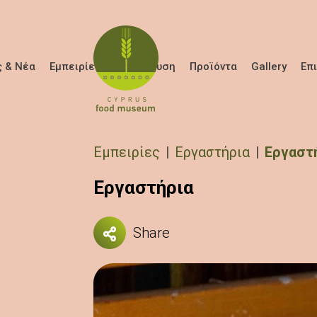
Παράκαμψη προς το κυρίως περιεχόμενο
 & Νέα
Εμπειρίες
Εκπαίδευση
Προϊόντα
Gallery
Επ
Breadcrumb
Εμπειρίες
Εργαστήρια
Εργαστ
Εργαστήρια
Share