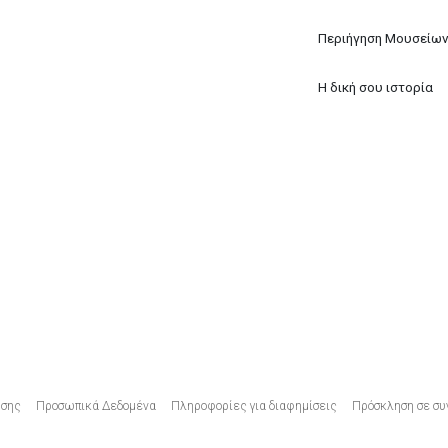
Περιήγηση Μουσείω
Η δική σου ιστορία
Υποσέλιδο
ήσης
Προσωπικά Δεδομένα
Πληροφορίες για διαφημίσεις
Πρόσκληση σε συ