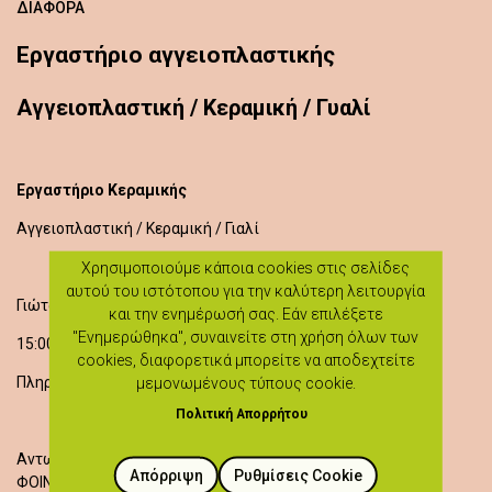
ΔΙΆΦΟΡΑ
Εργαστήριο αγγειοπλαστικής
Aγγειοπλαστική / Κεραμική / Γυαλί
Εργαστήριο Κεραμικής
Aγγειοπλαστική / Κεραμική / Γιαλί
Χρησιμοποιούμε κάποια cookies στις σελίδες
αυτού του ιστότοπου για την καλύτερη λειτουργία
Γιώτα Αριστείδου
και την ενημέρωσή σας. Εάν επιλέξετε
"Ενημερώθηκα", συναινείτε στη χρήση όλων των
15:00 - 17:00
cookies, διαφορετικά μπορείτε να αποδεχτείτε
Πληροφορίες: 99136262
μεμονωμένους τύπους cookie.
Πολιτική Απορρήτου
Αντωνίου & Ευγενίας 1
Απόρριψη
Ρυθμίσεις Cookie
ΦΟΙΝΙ