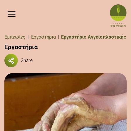
Παράκαμψη προς το κυρίως περιεχόμενο
Breadcrumb
Εμπειρίες
Εργαστήρια
Εργαστήριο Αγγειοπλαστικής
Εργαστήρια
Share