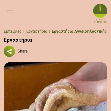
Παράκαμψη προς το κυρίως περιεχόμενο
Breadcrumb
Εμπειρίες
Εργαστήρια
Εργαστήριο Αγγειοπλαστικής
Εργαστήρια
Share