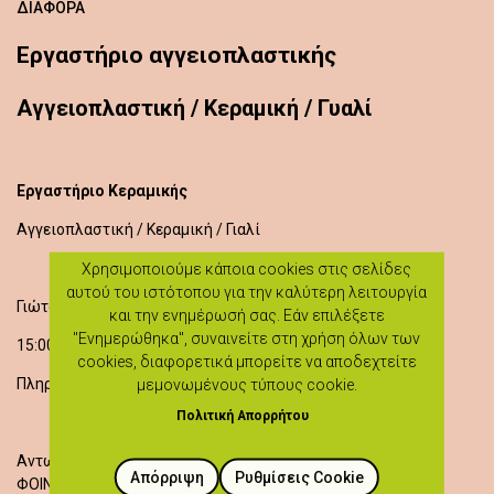
ΔΙΆΦΟΡΑ
Εργαστήριο αγγειοπλαστικής
Aγγειοπλαστική / Κεραμική / Γυαλί
Εργαστήριο Κεραμικής
Aγγειοπλαστική / Κεραμική / Γιαλί
Χρησιμοποιούμε κάποια cookies στις σελίδες
αυτού του ιστότοπου για την καλύτερη λειτουργία
Γιώτα Αριστείδου
και την ενημέρωσή σας. Εάν επιλέξετε
"Ενημερώθηκα", συναινείτε στη χρήση όλων των
15:00 - 17:00
cookies, διαφορετικά μπορείτε να αποδεχτείτε
Πληροφορίες: 99136262
μεμονωμένους τύπους cookie.
Πολιτική Απορρήτου
Αντωνίου & Ευγενίας 1
Απόρριψη
Ρυθμίσεις Cookie
ΦΟΙΝΙ