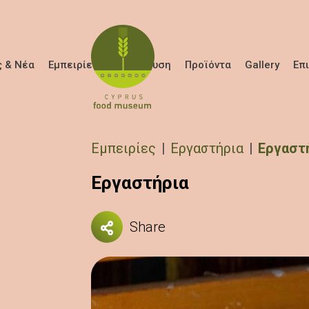
Παράκαμψη προς το κυρίως περιεχόμενο
 & Νέα
Εμπειρίες
Εκπαίδευση
Προϊόντα
Gallery
Επ
Breadcrumb
Εμπειρίες
Εργαστήρια
Εργαστ
Εργαστήρια
Share