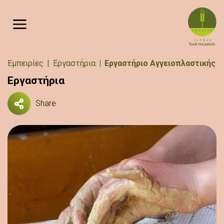
Παράκαμψη προς το κυρίως περιεχόμενο
Breadcrumb
Εμπειρίες
Εργαστήρια
Εργαστήριο Αγγειοπλαστικής
Εργαστήρια
Share