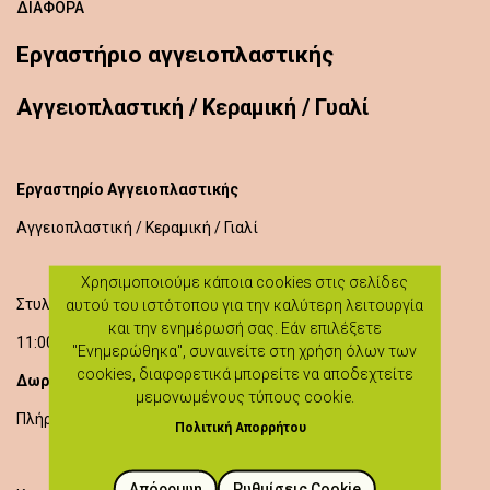
ΔΙΆΦΟΡΑ
Εργαστήριο αγγειοπλαστικής
Aγγειοπλαστική / Κεραμική / Γυαλί
Εργαστηρίο Αγγειοπλαστικής
Aγγειοπλαστική / Κεραμική / Γιαλί
Χρησιμοποιούμε κάποια cookies στις σελίδες
Στυλιάνα Δημητρίου
αυτού του ιστότοπου για την καλύτερη λειτουργία
και την ενημέρωσή σας. Εάν επιλέξετε
11:00 - 13:00
"Ενημερώθηκα", συναινείτε στη χρήση όλων των
cookies, διαφορετικά μπορείτε να αποδεχτείτε
Δωρεάν Είσοδος
μεμονωμένους τύπους cookie.
Πλήροφορίες: 94402727
Πολιτική Απορρήτου
Απόρριψη
Ρυθμίσεις Cookie