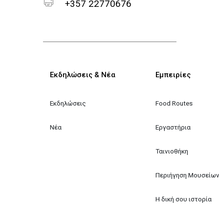
+357 22770676
Κεντρική πλοήγηση
Εκδηλώσεις & Νέα
Εμπειρίες
Εκδηλώσεις
Food Routes
Νέα
Εργαστήρια
Ταινιοθήκη
Περιήγηση Μουσείω
Η δική σου ιστορία