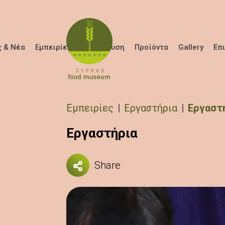
Παράκαμψη προς το κυρίως περιεχόμενο
 & Νέα
Εμπειρίες
Εκπαίδευση
Προϊόντα
Gallery
Επ
Breadcrumb
Εμπειρίες
Εργαστήρια
Εργαστ
Εργαστήρια
Share