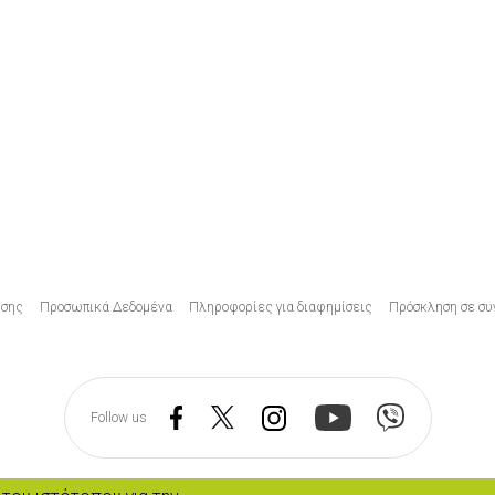
Υποσέλιδο
ήσης
Προσωπικά Δεδομένα
Πληροφορίες για διαφημίσεις
Πρόσκληση σε συ
Follow us