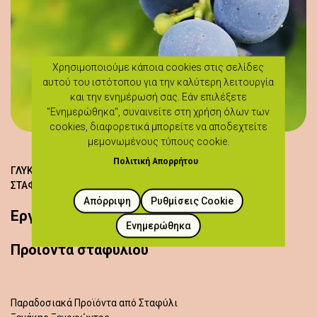
Χρησιμοποιούμε κάποια cookies στις σελίδες
αυτού του ιστότοπου για την καλύτερη λειτουργία
και την ενημέρωσή σας. Εάν επιλέξετε
"Ενημερώθηκα", συναινείτε στη χρήση όλων των
cookies, διαφορετικά μπορείτε να αποδεχτείτε
μεμονωμένους τύπους cookie.
Πολιτική Απορρήτου
ΓΛΥΚΆ, ΜΈΛΙ, ΧΑΡΟΥΠΌΜΕΛΟ, ΈΨΗΜΑ ΚΑΙ ΠΡΟΪΌΝΤΑ
ΣΤΑΦΥΛΙΟΎ
Απόρριψη
Ρυθμίσεις Cookie
Εργαστήριο αμπέλου
Ενημερώθηκα
Προϊόντα σταφυλιού
Παραδοσιακά Προϊόντα από Σταφύλι