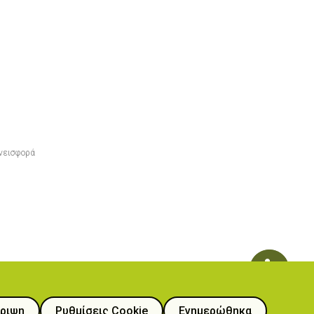
νεισφορά
ριψη
Ρυθμίσεις Cookie
Ενημερώθηκα
ιατροφής