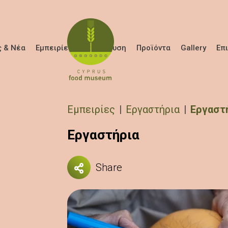
Παράκαμψη προς το κυρίως περιεχόμενο
 & Νέα
Εμπειρίες
Εκπαίδευση
Προϊόντα
Gallery
Επ
Breadcrumb
Εμπειρίες
Εργαστήρια
Εργαστή
Εργαστήρια
Share