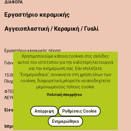
ΔΙΆΦΟΡΑ
Εργαστήριο κεραμικής
Aγγειοπλαστική / Κεραμική / Γυαλί
Εργαστήριο κεραμικής τέχνης
Χρησιμοποιούμε κάποια cookies στις σελίδες
αυτού του ιστότοπου για την καλύτερη λειτουργία
Γιάννα Φελλά
και την ενημέρωσή σας. Εάν επιλέξετε
"Ενημερώθηκα", συναινείτε στη χρήση όλων των
15:00 - 17:00
cookies, διαφορετικά μπορείτε να αποδεχτείτε
Πληροφορίες: 99964050
μεμονωμένους τύπους cookie.
ΦΤΕΡΙΚΟΥΔΙ
Πολιτική Απορρήτου
ΛΕΥΚΩΣΙΑ
Είσοδος δωρεάν
Απόρριψη
Ρυθμίσεις Cookie
Ενημερώθηκα
https://heartlandoflegends.com/workshops/