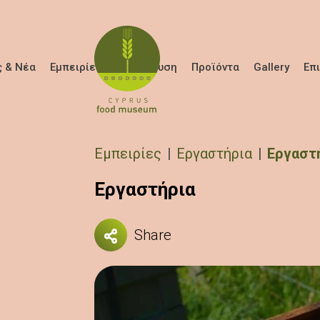
Παράκαμψη προς το κυρίως περιεχόμενο
 & Νέα
Εμπειρίες
Εκπαίδευση
Προϊόντα
Gallery
Επ
Breadcrumb
Εμπειρίες
Εργαστήρια
Εργαστ
Εργαστήρια
Share