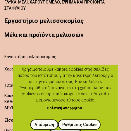
ΓΛΥΚΆ, ΜΈΛΙ, ΧΑΡΟΥΠΌΜΕΛΟ, ΈΨΗΜΑ ΚΑΙ ΠΡΟΪΌΝΤΑ
ΣΤΑΦΥΛΙΟΎ
Εργαστήριο μελισσοκομίας
Μέλι και προϊόντα μελισσών
Εργαστήριο μελισσοκομίας
Χαράλαμπος Χριστοδούλου
Χρησιμοποιούμε κάποια cookies στις σελίδες
αυτού του ιστότοπου για την καλύτερη λειτουργία
και την ενημέρωσή σας. Εάν επιλέξετε
12:30 - 15:30
"Ενημερώθηκα", συναινείτε στη χρήση όλων των
cookies, διαφορετικά μπορείτε να αποδεχτείτε
Κύκκου 8
μεμονωμένους τύπους cookie.
ΚΑΛΟΠΑΝΑΓΙΩΤΗΣ
ΛΕΥΚΩΣΙΑ
Πολιτική Απορρήτου
Είσοδος δωρεάν
Απόρριψη
Ρυθμίσεις Cookie
99438247
Πληροφορίες: