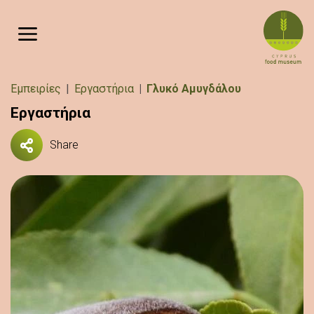
Παράκαμψη προς το κυρίως περιεχόμενο
Breadcrumb
Εμπειρίες
Εργαστήρια
Γλυκό Αμυγδάλου
Εργαστήρια
Share