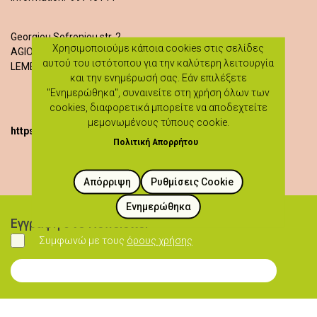
Georgiou Sofroniou str. 2
Χρησιμοποιούμε κάποια cookies στις σελίδες
AGIOS ATHANASIOS (LEMESOU)
αυτού του ιστότοπου για την καλύτερη λειτουργία
LEMESOS
και την ενημέρωσή σας. Εάν επιλέξετε
"Ενημερώθηκα", συναινείτε στη χρήση όλων των
cookies, διαφορετικά μπορείτε να αποδεχτείτε
μεμονωμένους τύπους cookie.
https://heartlandoflegends.com/workshops/
Πολιτική Απορρήτου
Απόρριψη
Ρυθμίσεις Cookie
Ενημερώθηκα
Εγγραφή στο Newsletter
Συμφωνώ με τους
όρους χρήσης
Συμφωνώ
Εγγραφή στο Newsletter