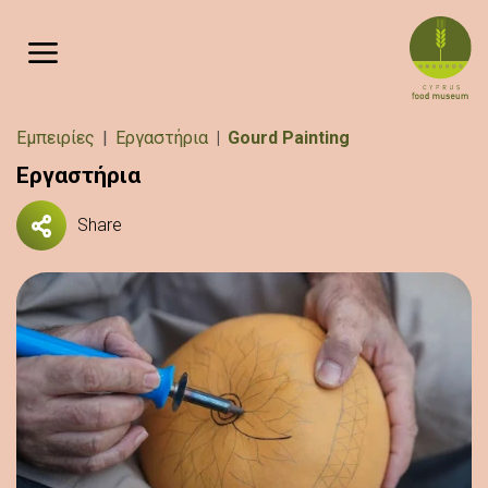
Παράκαμψη προς το κυρίως περιεχόμενο
Breadcrumb
Εμπειρίες
Εργαστήρια
Gourd Painting
Εργαστήρια
Share