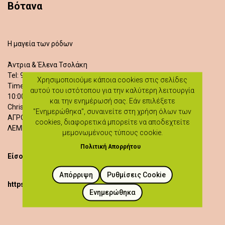
Βότανα
Η μαγεία των ρόδων
Άντρια & Έλενα Τσολάκη
Tel: 99651334
Χρησιμοποιούμε κάποια cookies στις σελίδες
Time of Activities:
αυτού του ιστότοπου για την καλύτερη λειτουργία
10:00 - 12:00
και την ενημέρωσή σας. Εάν επιλέξετε
Chris Tsolakis LTD - Οδός Τριανταφύλλου 12
"Ενημερώθηκα", συναινείτε στη χρήση όλων των
ΑΓΡΟΣ
cookies, διαφορετικά μπορείτε να αποδεχτείτε
ΛΕΜΕΣΟΣ
μεμονωμένους τύπους cookie.
Πολιτική Απορρήτου
Είσοδος δωρεάν
Απόρριψη
Ρυθμίσεις Cookie
https://heartlandoflegends.com/workshops/
Ενημερώθηκα