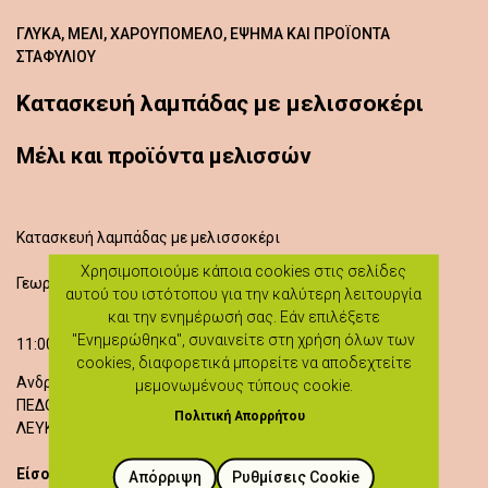
ΓΛΥΚΆ, ΜΈΛΙ, ΧΑΡΟΥΠΌΜΕΛΟ, ΈΨΗΜΑ ΚΑΙ ΠΡΟΪΌΝΤΑ
ΣΤΑΦΥΛΙΟΎ
Κατασκευή λαμπάδας με μελισσοκέρι
Μέλι και προϊόντα μελισσών
Κατασκευή λαμπάδας με μελισσοκέρι
Χρησιμοποιούμε κάποια cookies στις σελίδες
Γεωργία Παπασωζόμενου
αυτού του ιστότοπου για την καλύτερη λειτουργία
και την ενημέρωσή σας. Εάν επιλέξετε
"Ενημερώθηκα", συναινείτε στη χρήση όλων των
11:00 - 13:00
cookies, διαφορετικά μπορείτε να αποδεχτείτε
Ανδρέα Γεωργιάδη Κυπρολεώντα 6
μεμονωμένους τύπους cookie.
ΠΕΔΟΥΛΑΣ
Πολιτική Απορρήτου
ΛΕΥΚΩΣΙΑ
Είσοδος δωρεάν
Απόρριψη
Ρυθμίσεις Cookie