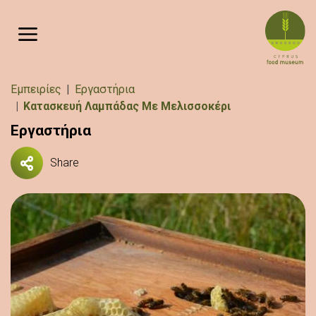
Παράκαμψη προς το κυρίως περιεχόμενο
Breadcrumb
Εμπειρίες
Εργαστήρια
Κατασκευή Λαμπάδας Με Μελισσοκέρι
Εργαστήρια
Share