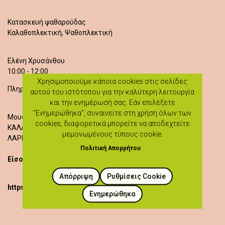
Κατασκευή ψαθαρούδας
Καλαθοπλεκτική, Ψαθοπλεκτική
Ελένη Χρυσάνθου
10:00 - 12:00
Χρησιμοποιούμε κάποια cookies στις σελίδες
Πληροφορίες: 94001870
αυτού του ιστότοπου για την καλύτερη λειτουργία
και την ενημέρωσή σας. Εάν επιλέξετε
"Ενημερώθηκα", συναινείτε στη χρήση όλων των
Μουσείο Καλαβασού
cookies, διαφορετικά μπορείτε να αποδεχτείτε
ΚΑΛΑΒΑΣΟΣ
μεμονωμένους τύπους cookie.
ΛΑΡΝΑΚΑ
Πολιτική Απορρήτου
Είσοδος δωρεάν
Απόρριψη
Ρυθμίσεις Cookie
https://heartlandoflegends.com/workshops/
Ενημερώθηκα