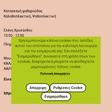
Κατασκευή ψαθαρούδας
Καλαθοπλεκτική, Ψαθοπλεκτική
Ελένη Χρυσάνθου
10:00 - 12:00
Χρησιμοποιούμε κάποια cookies στις σελίδες
Πληροφορίες: 94001870
αυτού του ιστότοπου για την καλύτερη λειτουργία
και την ενημέρωσή σας. Εάν επιλέξετε
"Ενημερώθηκα", συναινείτε στη χρήση όλων των
Μουσείο Καλαβασού
cookies, διαφορετικά μπορείτε να αποδεχτείτε
ΚΑΛΑΒΑΣΟΣ
μεμονωμένους τύπους cookie.
ΛΑΡΝΑΚΑ
Πολιτική Απορρήτου
Είσοδος δωρεάν
Απόρριψη
Ρυθμίσεις Cookie
https://heartlandoflegends.com/workshops/
Ενημερώθηκα