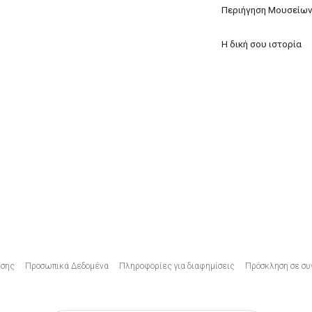
Περιήγηση Μουσείω
Η δική σου ιστορία
Υποσέλιδο
ήσης
Προσωπικά Δεδομένα
Πληροφορίες για διαφημίσεις
Πρόσκληση σε συ