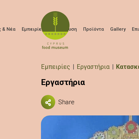
Παράκαμψη προς το κυρίως περιεχόμενο
 & Νέα
Εμπειρίες
Εκπαίδευση
Προϊόντα
Gallery
Επ
Breadcrumb
Εμπειρίες
Εργαστήρια
Κατασκ
Εργαστήρια
Share