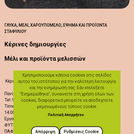
ΓΛΥΚΆ, ΜΈΛΙ, ΧΑΡΟΥΠΌΜΕΛΟ, ΈΨΗΜΑ ΚΑΙ ΠΡΟΪΌΝΤΑ
ΣΤΑΦΥΛΙΟΎ
Κέρινες δημιουργίες
Μέλι και προϊόντα μελισσών
Χρησιμοποιούμε κάποια cookies στις σελίδες
Κέρινες δημιουργίες
αυτού του ιστότοπου για την καλύτερη λειτουργία
και την ενημέρωσή σας. Εάν επιλέξετε
Πανίκος Παναγή
"Ενημερώθηκα", συναινείτε στη χρήση όλων των
Tel: 99411833
cookies, διαφορετικά μπορείτε να αποδεχτείτε
Time of Activities:
μεμονωμένους τύπους cookie.
14:00 - 16:00
Πολιτική Απορρήτου
Εργαστήριο Μελισσόκηπος
ΦΥΤΗ
ΠΑΦΟΣ
Απόρριψη
Ρυθμίσεις Cookie