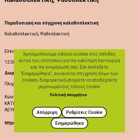
Παραδοσιακή και σύγχρονη καλαθοπλεκτική
Καλαθοπλεκτική, Ψαθοπλεκτική
Ελένη Χριστοδούλου
Χρησιμοποιούμε κάποια cookies στις σελίδες
αυτού του ιστότοπου για την καλύτερη λειτουργία
12:00 - 14:00
και την ενημέρωσή σας. Εάν επιλέξετε
Δωρεάν Είσοδος
"Ενημερώθηκα", συναινείτε στη χρήση όλων των
cookies, διαφορετικά μπορείτε να αποδεχτείτε
Πληροφορίες: 99431593
μεμονωμένους τύπους cookie.
Πολιτική Απορρήτου
Κώστα Μισιαούλη 4
ΚΑΤΩ ΔΕΥΤΕΡΑ
ΛΕΥΚΩΣΙΑ
Απόρριψη
Ρυθμίσεις Cookie
https://heartlandoflegends.com/workshops/
Ενημερώθηκα